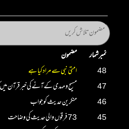
نمبر شمار
مضمون
48
امتی نبی سے مراد کیا ہے
47
مسیح و مہدی کے آنے کی خبر قرآن میں
46
منکرین حدیث کو جواب
45
73 فرقوں والی حدیث کی وضاحت