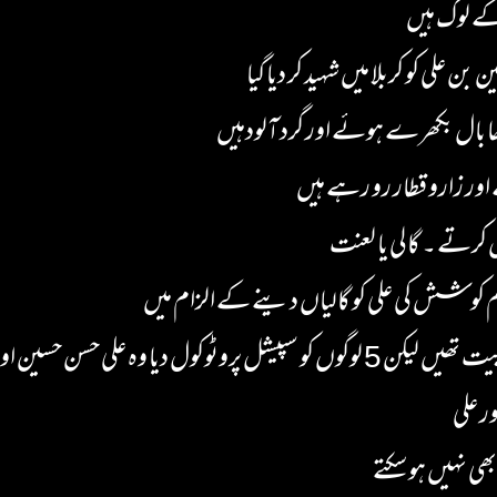
کے لوگ ہیں
 بال بکھرے ہوئے اور گرد آلودہیں
اور زارو قطار رو رہے ہیں
 کرتے ۔ گالی یا لعنت
کام کوشش کی علی کو گالیاں دینے کے الزام میں
 وہ علی حسن حسین اور فاطمہ ہیں
ر علی
 بھی نہیں ہو سکتے