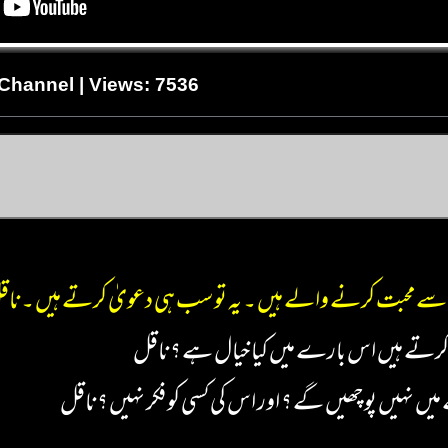
 Channel | Views: 7536
یت سے محبت کرنے والے ہیں ۔ یہ تو سب ہی دعویٰ کرتے ہیں ۔ نا
نچا کرتے ہیں اس بارے میں کیا خیال ہے ؟ ناقل
ں نہیں پوچھیں گے ؟ اور اس کی کسی کو فکر نہیں ؟ ناقل