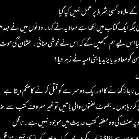
ے علاوہ کسی شرط پر عمل نہیں کیا گیا
 جگہ ایک کتاب میں لکھا ہے معاویہ نے کہا ۔ دونوں میں نے بعد م
یا اس لیے ہم سمجھیں گے کہ اس نے خوشی منائی ۔ عثمان ؓ کی موت ک
و معاویہ یا یزید یا بنی امیہ نے زہر دیا ؟
ں
ناجائز کھانے کا اور ایک دوسرے کو قتل کرنے کا حکم دیتا ہے
رہا ہوں ۔ جھوٹ لعنتوں والی باتیں تو غیر معروف کتب سے اضافی
پر لعنت کی وہ معتبر کتب حدیث میں موجود نہیں ہے ۔ ناقل