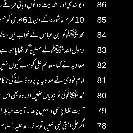
86
دیوبندی اور اہلحدیث دونوں وہابی فرقے 
85
10 محرم عاشورہ کے دن 61 ہجری کو حسین بن علی کو کربلا میں شہید کر دیا گیا
84
محمد ﷺ کو ابن عباس نے خواب میں دیکھا
83
رسول اللہ ﷺ نے حسین ؓ کو اٹھایا ہوا ہے 
82
معاویہ نے کہا سعد تم علی کو سب کیوں نہیں
81
امام نووی نے معاویہ پر پردہ ڈالنے کی نا
80
محمد ﷺ کی نو بیویاں تھیں اور وہ بھی اہل بیت تھیں لیکن 5 لوگوں کو سپیشل پروٹوکول دیا
79
آیت غلط پڑھی و نہیں پڑھا۔ آیت مباہلہ او
78
اگر علی امتی نبی نہیں تو مرزا احمد علیہ السلام