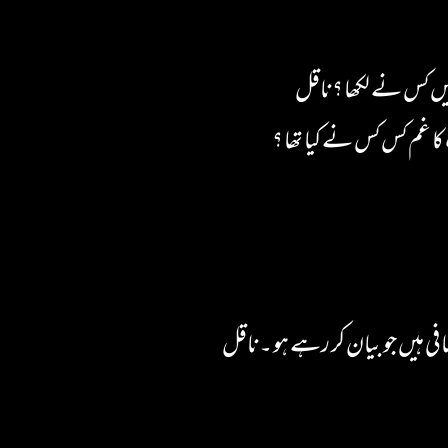
یں کس نے لکھا ؟ ناقل
ا غم کس کس نے کیا تھا ؟
 ہیں جو بیان کر رہے ہو ۔ ناقل