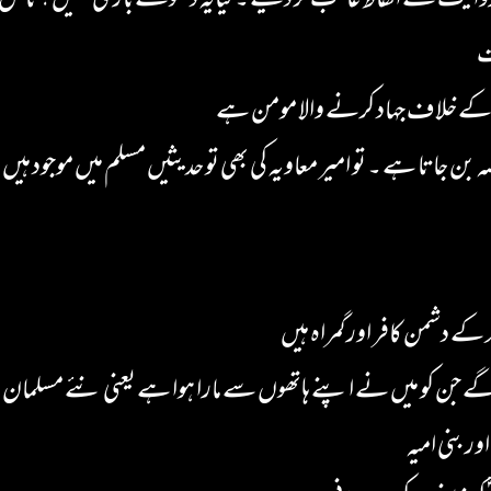
وایت سے الفاظ غائب کر دیے ۔ کیایہ دھوکے بازی نہیں ؟ ناقل
ت
 کے خلاف جہاد کرنے والا مومن ہے
ہ بن جاتا ہے ۔ تو امیر معاویہ کی بھی تو حدیثیں مسلم میں موجود ہیں 
 کے دشمن کافر اور گمراہ ہیں
 جن کو میں نے اپنے ہاتھوں سے مارا ہوا ہے یعنی نئے مسلمان یا 
ر بنی امیہ