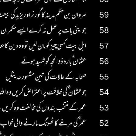
60
امام بخاری نے اپنی شرافت کی وجہ سے ر
59
مروان بن حکم مدینہ کا گورنر اور یزید کی بیع
58
جو اپنی بات پر عمل نہ کرے ایسے حکمران
57
اہل بیت کسی چیز کو مان لیں تو وہ دین کا حص
56
عثمان ؓ بارہ ذو الحجہ کو شہید ہوئے
55
صحابہ کے حالات کی تین مشہور حدیثیں
54
جو عثمان ؓ کی خلافت پر اعتراض کریں وہ اللہ
53
عمر کے منتخب بندوں کی مخالفت وہ کریں گے
52
عمر ؓ کی مرغے کا ٹھونگ مارنے والی خواب او