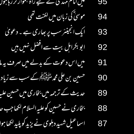
95
میں امام مہدی کے لیے راہ ہموار کر رہا ہو
94
موسیٰ ؑ کی زبان میں لکنت تھی
93
ایک انجینئر سب پر بھاری ہے ۔ دعویٰ
92
ابو بکر اہل بیت سے افضل نہیں ہیں
91
میں اس دعوت کے بدلے میں صرف یہ مانگتا
90
حسین بن علی محمد ﷺ کے سب سے زیادہ ہم ش
89
حدیث کے ترجمہ میں بخاری میں حسین علیہ ال
88
بخاری نے حسین کو علیہ السلام لکھا جب حد
87
اسماعیل شہید دہلوی نے یزید کو پلید لکھا ہو