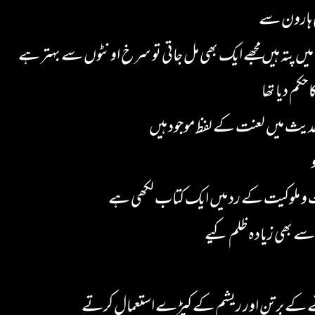
ی ہارون سے
یں پتہ ہیں مجھے ایک بھی مل جاتی تو سرخ اونٹوں سے بہتر ہے
 حکم دیا تھا
یث میں لعنت کے لفظ موجود ہیں
ت و ملوکیت کے رد میں ایک کتاب لکھی ہے
سے بھی زیادہ ظلم کیے
ے کے برتن اور ریشم کے کپڑے استعمال کرتے