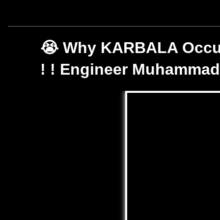
😭 Why KARBALA Occurr
! ! Engineer Muhammad 