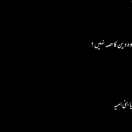
وہ دین کا حصہ نہیں ؟
بنی امیہ