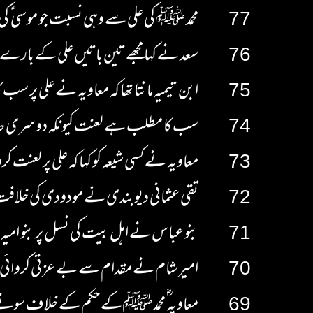
77
محمد ﷺ کی علی سے وہی نسبت جو موسیٰ ؑ ک
76
سعد نے کہا مجھے تین باتیں علی کے بارے م
75
ابن تیمیہ مانتا تھا کہ معاویہ نے علی پر سب کا
74
سب کا مطلب ہے لعنت کیونکہ دوسری حد
73
معاویہ نے کسی شیعہ کو کہا کہ علی پر لعنت کرو
72
تقی عثمانی دیوبندی نے مودودی کی خلاف
71
بنو عباس نے اہل بیت کی نسل پر بنو امیہ 
70
امیر شام نے مقدام سے بے عزتی کروائی
69
معاویہ ؓ محمد ﷺ کے حکم کے خلاف سون