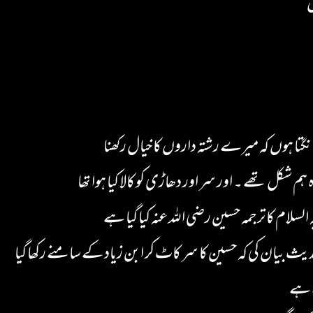
ں
 ہوں کہ میرے رشتہ داروں کا خیال رکھنا
کل تھے ۔ اور سر اور دھاڑی کو کالا کیا ہوا تھا
سلام کا ترجمہ حسین رضی اللہ عنہ کیا گیا ہے
یث بیان کی کہ حسین کا سر کاٹ کر ابن زیاد کے سامنے رکھا گیا
ا ہے