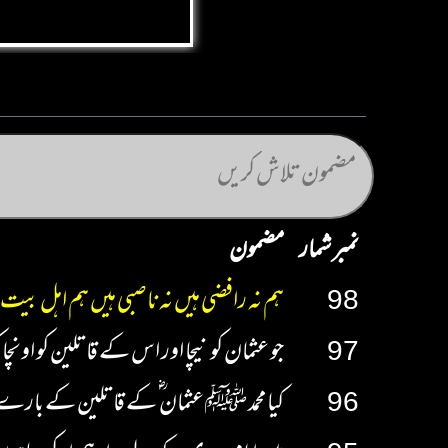
نمبر شمار
مضمون
98
ہم نہ رافضی ہیں نہ ناصبی ہیں ہم اہل ب
97
جو عثمان کو نیچا اور اس کے قاتلین کو او
96
کیا محمد ﷺ عثمان ؓ کے قاتلین کے بارے می