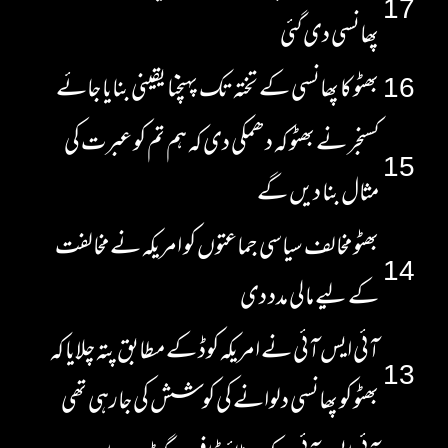
17
پھانسی دی گئی
16
بھٹو کا پھانسی کے تختہ تک پہنچنا یقینی بنایا جائے
کسنجر نے بھٹو کہ دھمکی دی کہ ہم تم کو عبرت کی
15
مثال بنا دیں گے
بھٹو مخالف سیاسی جماعتوں کو امریکہ نے مخالفت
14
کے لیے مالی مدد دی
آئی ایس آئی نے امریکہ کوڈ کے مطابق پتہ چلایا کہ
13
بھٹو کو پھانسی دلوانے کی کوشش کی جارہی تھی