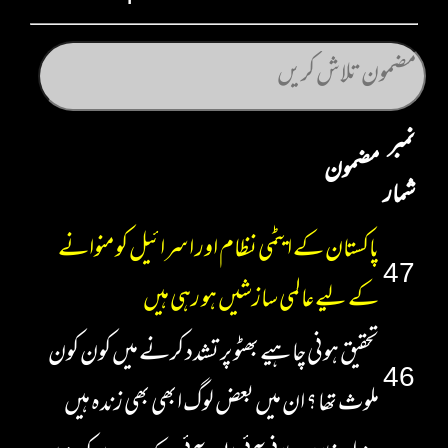
نمبر
مضمون
شمار
پاکستان کے ایٹمی نظام اور اسرائیل کو منوانے
47
کے لیے عالمی سازشیں ہو رہی ہیں
تحقیق ہونی چاہیے بھٹو پر تشدد کرنے میں کون کون
46
ملوث تھا ؟ ان میں بعض لوگ ابھی بھی زندہ ہیں