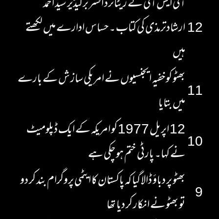
آئی ایس آئی کے ریٹائرڈ افسر برگیڈیر سید احمد
12
ارشادترمذی کی کتاب ۔ حساس ادارے میں لکھتے
ہیں
بھٹو کو خفیہ ایجنسیوں نے امریکی ساز ش کے بارے
11
میں بتایا
12 اپریل 1977 کو امریکہ کے ایک ڈپلومیٹ
10
نے کہا۔ پارٹی ختم ہو چکی ہے
بھٹو پر دباؤ ڈالا گیا کہ پاکستان کا ایٹمی پروگرام بند کر دو
9
تو بھٹو نے انکار کر دیا تھا