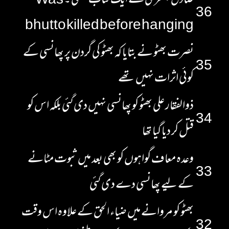
صادق جعفری نے ایک کتاب لکھی ۔ Was
36
bhutto killed before hanging
نصرت بھٹو نے بتایا کہ بھٹو کی گردن پر پھانسی کے
35
کوئی اثرات نہیں تھے
ذوالفقار علی بھٹو کو پھانسی نہیں دی گئی بلکہ اس کو
34
قتل کر دیا گیا تھا
وعدہ معاف گواہوں کو بھی بعد میں ثبوت مٹانے
33
کے لیے پھانسی دے دی گئی
بھٹو کو مروانے میں ضیاء الحق کے علاوہ اس وقت
32