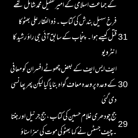
کے جماعت اسلامی کے امیر طفیل محمد شامل تھے
فرخ سہیل بندش کی کتاب ۔ ذو الفقار علی بھٹو کا
31
قتل کیسے ہوا ۔ پنجاب کے سابق آئی جی راؤ رشید کا
انٹرویو
ایف ایس ایف کے بعض چھوٹے افسران کو معافی
30
کے وعدہ پر وعدہ معاف گواہ بنایا گیا لیکن پھر پھانسی
دی گئی
جج چودھری غلام حسین کی کتاب ، جج جرنیل اور جنتا
29
۔ چیف جسٹس نے کہا بھٹو کی موت کی سزا سناؤ