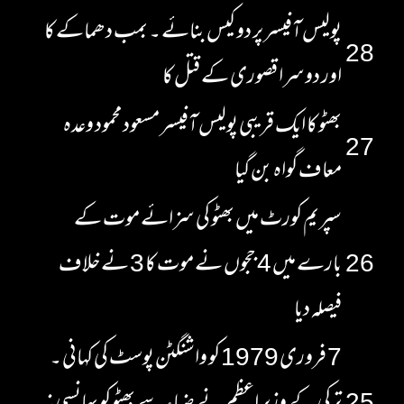
پولیس آفیسر پر دو کیس بنائے ۔ بمب دھماکے کا
28
اور دوسرا قصوری کے قتل کا
بھٹو کا ایک قریبی پولیس آفیسر مسعود محمود وعدہ
27
معاف گواہ بن گیا
سپریم کورٹ میں بھٹو کی سزائے موت کے
26
بارے میں 4 ججوں نے موت کا 3 نے خلاف
فیصلہ دیا
7 فروری 1979 کو واشنگٹن پوسٹ کی کہانی ۔