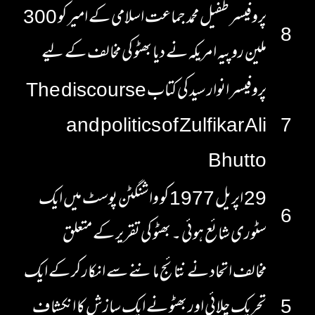
پروفیسر طفیل محمد جماعت اسلامی کے امیر کو 300
8
ملین روپیہ امریکہ نے دیا بھٹو کی مخالف کے لیے
پروفیسر انوار سید کی کتاب The discourse
and politics of Zulfikar Ali
7
Bhutto
29 اپریل 1977 کو واشنگٹن پوسٹ میں ایک
6
سٹوری شائع ہوئی ۔ بھٹو کی تقریر کے متعلق
مخالف اتحاد نے نتائج ماننے سے انکار کر کے ایک
5
تحریک چلائی اور بھٹو نے ایک سازش کا انکشاف