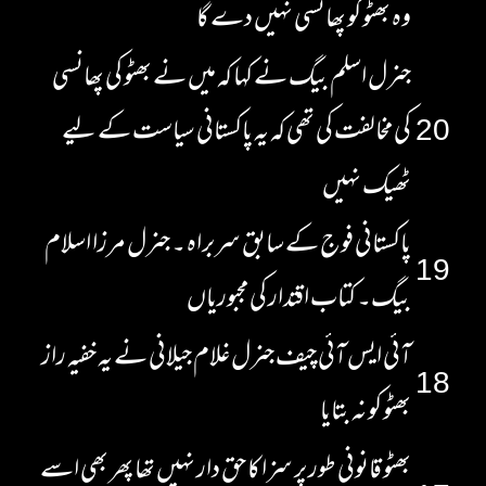
وہ بھٹو کو پھانسی نہیں دے گا
جنرل اسلم بیگ نے کہا کہ میں نے بھٹو کی پھانسی
20
کی مخالفت کی تھی کہ یہ پاکستانی سیاست کے لیے
ٹھیک نہیں
پاکستانی فوج کے سابق سربراہ ۔ جنرل مرزا اسلام
19
بیگ۔ کتاب اقتدار کی مجبوریاں
آئی ایس آئی چیف جنرل غلام جیلانی نے یہ خفیہ راز
18
بھٹو کو نہ بتایا
بھٹو قانونی طور پر سزا کا حق دار نہیں تھا پھر بھی اسے