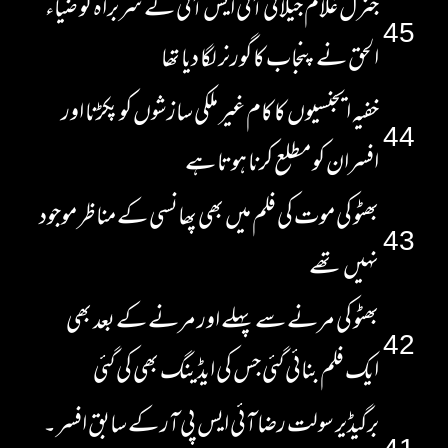
جنرل غلام جیلانی آئی ایس آئی کے سربراہ کو ضیاء
45
الحق نے پنجاب کا گورنر لگا دیا تھا
خفیہ ایجنسیوں کا کام غیر ملکی سازشوں کو پکڑنا اور
44
افسران کو مطلع کرنا ہوتا ہے
بھٹو کی موت کی فلم میں بھی پھانسی کے مناظر موجود
43
نہیں تھے
بھٹو کی مرنے سے پہلے اور مرنے کے بعد بھی
42
ایک فلم بنائی گئی جس کی ایڈینگ بھی کی گئی
برگیڈیر سولت رضا آئی ایس پی آر کے سابق افسر ۔