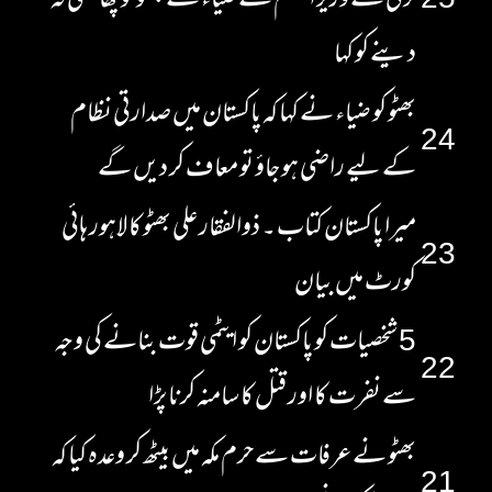
25
ترکی کے وزیر اعظم نے ضیاء سے بھٹو کو پھانسی نہ
دینے کو کہا
بھٹو کو ضیاء نے کہا کہ پاکستان میں صدارتی نظام
24
کے لیے راضی ہو جاؤ تو معاف کر دیں گے
میرا پاکستان کتاب ۔ ذوالفقار علی بھٹو کا لاہور ہائی
23
کورٹ میں بیان
5 شخصیات کو پاکستان کو ایٹمی قوت بنانے کی وجہ
22
سے نفرت کا اور قتل کا سامنہ کرنا پڑا
بھٹو نے عرفات سے حرم مکہ میں بیٹھ کر وعدہ کیا کہ
21