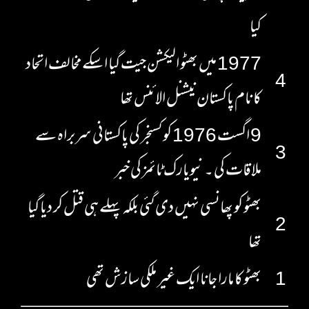
کیا
1977 میں بھٹو الیکشن جیت گیا اسکے مخالف اتحاد
4
کا نام پاکستان نیشنل الائنس تھا
9 اگست 1976 کو کسنجر کی پاکستانی سربراہ سے
3
ملاقات کی ۔ نیویارک ٹائمز کی خبر
بھٹو کو پھانسی نہیں دی گئی بلکہ پہلے ہی قتل کر دیا گیا
2
تھا
1
بھٹو کا مارا جانا ایک غیر ملکی سازش تھی