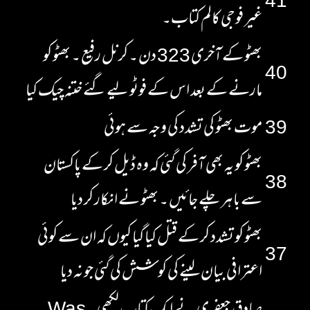
41
غیر فوجی کالم کتاب۔
بھٹو کے آخری 323 دن ۔ کرنل رفیع ۔ بھٹو کو
40
مارنے کے بعد اس کے فوٹو لیے گئے ختنہ چیک کیا
39
موت بھٹو کی تشدد کی وجہ سے ہوئی
بھٹو کو یہ بھی آفر کی گئی کہ وہ ڈیل کر کے پاکستان
38
سے باہر چلے جائیں ۔ بھٹو نے انکار کر دیا
بھٹو کو تشدد کر کے قتل کیا گیا کیوں کہ ان سے کوئی
37
اعترافی بیان لینے کی کوشش کی گئی جو نہ دیا