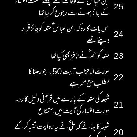
ابن عباس ؓ نے وفات سے پہلے متعت النساء
25
کے جائز ہونے سے رجوع کر لیا تھا
اس بات کا رد کہ ابن عباس ؓ متعہ کو جائز قرار
24
دیتے تھے
23
متعہ کو عمر ؓ نے نافز بھی کیا تھا
سورت الاحزاب آیت 50 ۔ اجورھنا کا
22
مطلب حق مھر ہے
شیعہ کی متعہ کے بارے میں قرآنی دلیل کا رد۔
21
سورت النساء کی آیت میں استمتاع
شیعہ کا بہانے کہ علی ؓ نے یہ روایت تقیہ کر کے
20