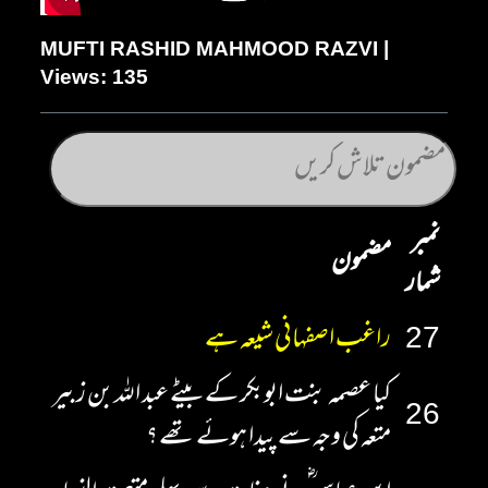
MUFTI RASHID MAHMOOD RAZVI |
Views: 135
نمبر
مضمون
شمار
27
راغب اصفہانی شیعہ ہے
کیا عصمہ بنت ابوبکر کے بیٹے عبد اللہ بن زبیر
26
متعہ کی وجہ سے پیدا ہوئے تھے ؟