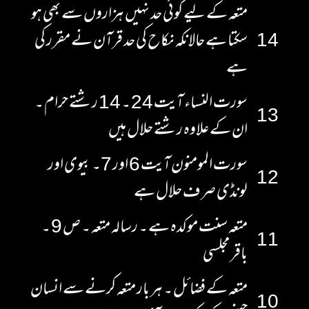
متعہ کے لیے کوئی حد نہیں ہزاروں سے بھی ہو
14
سکتا ہے حالانکہ نکاح کی حد قرآن نے مقرر کی
ہے
سورت النساء آیت 24 ۔ 14 رشتے حرام ۔
13
ان کے علاوہ رشتے حلال ہیں
سورت المومنون آیت 6 اور 7۔ بیوی اور
12
لونڈی صرف حلال ہے
متعہ سنت موکدہ ہے ۔ رسالہ متعہ ۔ ص 9 ۔
11
باقر مجلسی
متعہ کے فضائل ۔ ہر بار متعہ کرنے سے انسان
10