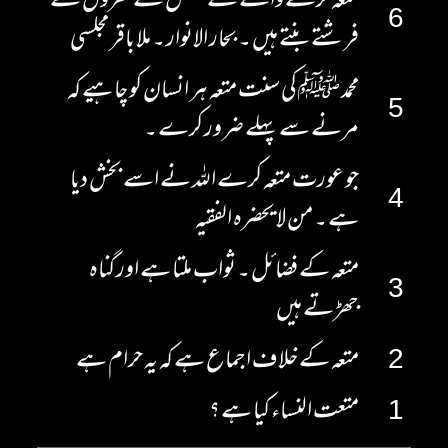
متعہ کرنے والے کے غسل کے قطروں سے
6
فرشتے بنتے ہیں ۔ بحار الانوار ۔ ملا باقر مجلسی
محمد ﷺ کی سنت متعہ ہر انسان کو چاہیے کہ
5
مرنے سے پہلے ضرور کرے ۔
جو عورت متعہ کرے اللہ نے اسے بخش دیا
4
ہے ۔ من لا یحضرہ الفقیہ
متعہ کے فضائل ۔ ثواب ملتا ہے اور گناہ
3
جھڑتے ہیں
2
متعہ کے خلاف اجماع ہے کہ یہ حرام ہے
1
متعت النساء کیا ہے ؟