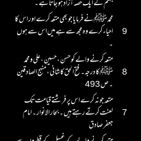
جہنم کے ایک حصہ آزاد ہو جاتا ہے ۔
محمد ﷺ نے فرمایا جو بھی متعہ کرے اور اس کا
9
احیاء کرے وہ مجھ سے ہے میں اس سے ہوں
۔
متعہ کرنے والے کو حسن ، حسین ، علی و محمد
8
ﷺ کا درجہ۔ فتح الحق کاشانی ، منہج الصادقین
۔ ص 493
متعہ جو نہ کرے اس پر فرشتے قیامت تک
7
لعنت کرتے رہتے ہیں ۔ بحار الانوار ۔ امام
جعفر صادق