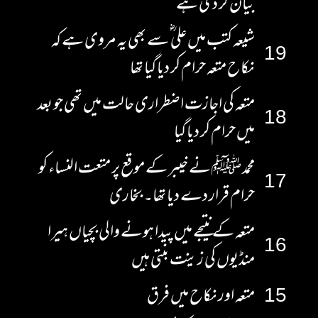
بیان کر دی ہے
شیعہ کتب میں علی ؓ سے بھی یہ مروی ہے کہ
19
نکاح متعہ حرام کر دیا گیا تھا
متعہ کی اجازت اضطراری حالت میں تھی جو بعد
18
میں حرام کر دیا گیا
محمد ﷺ نے خیبر کے موقع پر متعت النساء کو
17
حرام قرار دے دیا تھا۔ بخاری
متعہ کے نتیجے میں پیدا ہونے والی بچیاں ہیرا
16
منڈیوں کی زینت بنتی ہیں
15
متعہ اور نکاح میں فرق