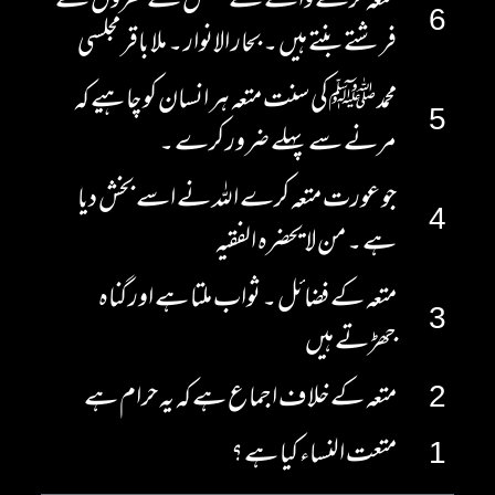
متعہ کرنے والے کے غسل کے قطروں سے
6
فرشتے بنتے ہیں ۔ بحار الانوار ۔ ملا باقر مجلسی
محمد ﷺ کی سنت متعہ ہر انسان کو چاہیے کہ
5
مرنے سے پہلے ضرور کرے ۔
جو عورت متعہ کرے اللہ نے اسے بخش دیا
4
ہے ۔ من لا یحضرہ الفقیہ
متعہ کے فضائل ۔ ثواب ملتا ہے اور گناہ
3
جھڑتے ہیں
2
متعہ کے خلاف اجماع ہے کہ یہ حرام ہے
1
متعت النساء کیا ہے ؟