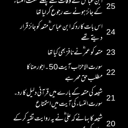
ابن عباس ؓ نے وفات سے پہلے متعت النساء
25
کے جائز ہونے سے رجوع کر لیا تھا
اس بات کا رد کہ ابن عباس ؓ متعہ کو جائز قرار
24
دیتے تھے
23
متعہ کو عمر ؓ نے نافز بھی کیا تھا
سورت الاحزاب آیت 50 ۔ اجورھنا کا
22
مطلب حق مھر ہے
شیعہ کی متعہ کے بارے میں قرآنی دلیل کا رد۔
21
سورت النساء کی آیت میں استمتاع
شیعہ کا بہانے کہ علی ؓ نے یہ روایت تقیہ کر کے
20