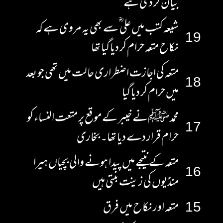
بیان کر دی ہے
شیعہ کتب میں علی ؓ سے بھی یہ مروی ہے کہ
19
نکاح متعہ حرام کر دیا گیا تھا
متعہ کی اجازت اضطراری حالت میں تھی جو بعد
18
میں حرام کر دیا گیا
محمد ﷺ نے خیبر کے موقع پر متعت النساء کو
17
حرام قرار دے دیا تھا۔ بخاری
متعہ کے نتیجے میں پیدا ہونے والی بچیاں ہیرا
16
منڈیوں کی زینت بنتی ہیں
15
متعہ اور نکاح میں فرق