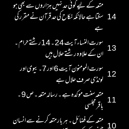
متعہ کے لیے کوئی حد نہیں ہزاروں سے بھی ہو
14
سکتا ہے حالانکہ نکاح کی حد قرآن نے مقرر کی
ہے
سورت النساء آیت 24 ۔ 14 رشتے حرام ۔
13
ان کے علاوہ رشتے حلال ہیں
سورت المومنون آیت 6 اور 7۔ بیوی اور
12
لونڈی صرف حلال ہے
متعہ سنت موکدہ ہے ۔ رسالہ متعہ ۔ ص 9 ۔
11
باقر مجلسی
متعہ کے فضائل ۔ ہر بار متعہ کرنے سے انسان
10