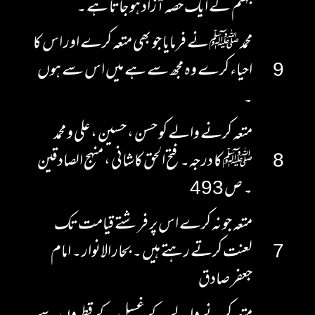
جہنم کے ایک حصہ آزاد ہو جاتا ہے ۔
محمد ﷺ نے فرمایا جو بھی متعہ کرے اور اس کا
9
احیاء کرے وہ مجھ سے ہے میں اس سے ہوں
۔
متعہ کرنے والے کو حسن ، حسین ، علی و محمد
8
ﷺ کا درجہ۔ فتح الحق کاشانی ، منہج الصادقین
۔ ص 493
متعہ جو نہ کرے اس پر فرشتے قیامت تک
7
لعنت کرتے رہتے ہیں ۔ بحار الانوار ۔ امام
جعفر صادق