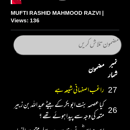
MUFTI RASHID MAHMOOD RAZVI |
Views: 136
نمبر
مضمون
شمار
27
راغب اصفہانی شیعہ ہے
کیا عصمہ بنت ابوبکر کے بیٹے عبد اللہ بن زبیر
26
متعہ کی وجہ سے پیدا ہوئے تھے ؟